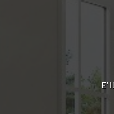
E
'
I