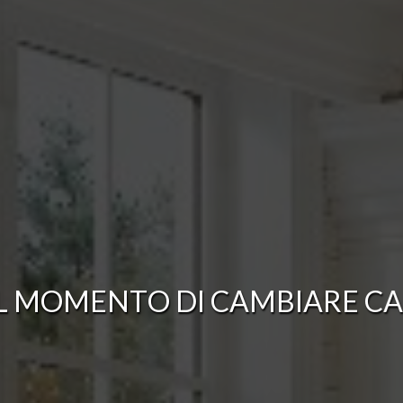
L
M
O
M
E
N
T
O
D
I
C
A
M
B
I
A
R
E
C
A