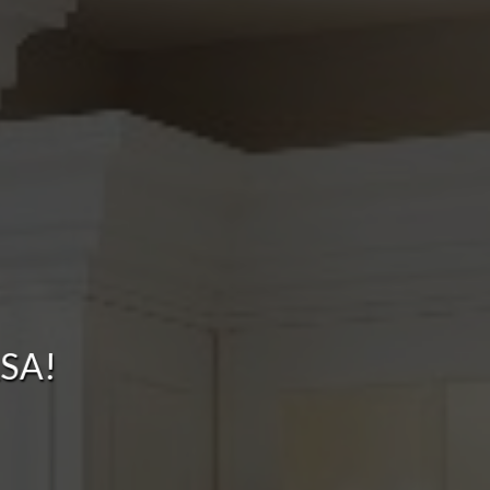
S
A
!