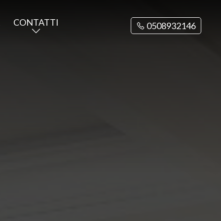
A
CONTATTI
0508932146