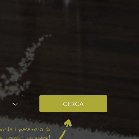
CERCA
osta i parametri di
 e premi il pulsante!