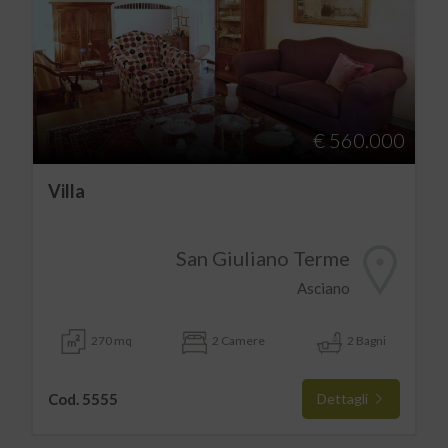
€ 560.000
Villa
San Giuliano Terme
Asciano
270 mq
2 Camere
2 Bagni
Cod. 5555
Dettagli