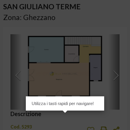
SAN GIULIANO TERME
Zona: Ghezzano
Planimetrie
[
1
/
2
]
Utilizza i tasti rapidi per navigare!
Descrizione
Cod. 5293