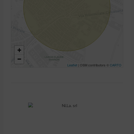
+
−
Leaflet
| OSM contributors ©
CARTO