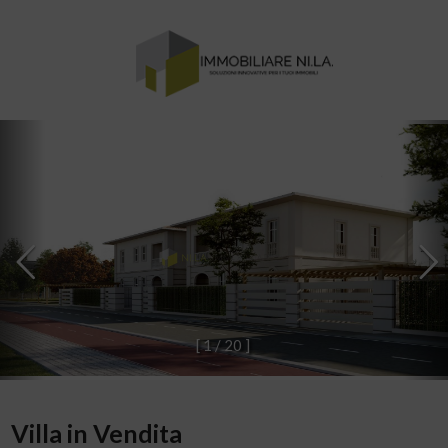
[
1
/
2
0
]
Villa in Vendita