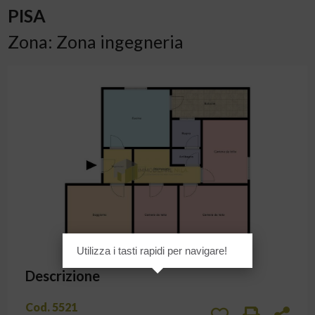
PISA
Zona: Zona ingegneria
Planimetrie
Utilizza i tasti rapidi per navigare!
Descrizione
Cod. 5521