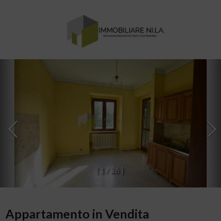
[
1
/
2
6
]
Appartamento in Vendita