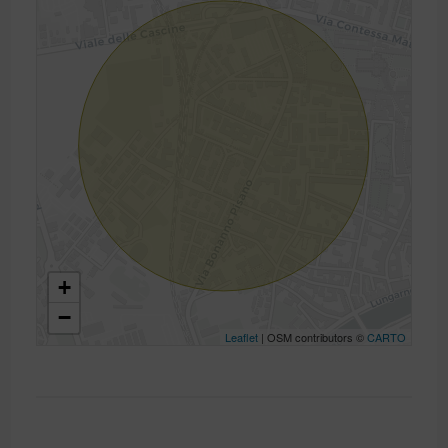
+
−
Leaflet
| OSM contributors ©
CARTO