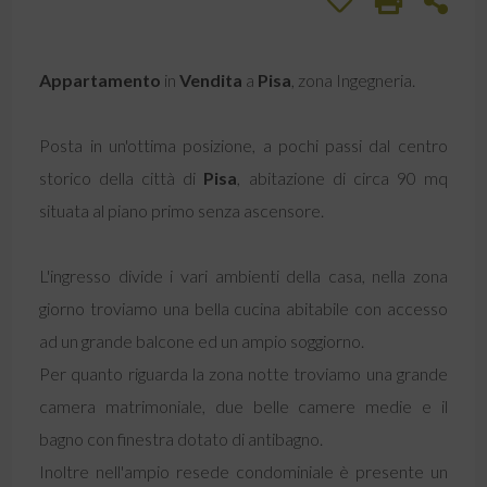
Appartamento
in
Vendita
a
Pisa
, zona Ingegneria.
Posta in un'ottima posizione, a pochi passi dal centro
storico della città di
Pisa
, abitazione di circa 90 mq
situata al piano primo senza ascensore.
L'ingresso divide i vari ambienti della casa, nella zona
giorno troviamo una bella cucina abitabile con accesso
ad un grande balcone ed un ampio soggiorno.
Per quanto riguarda la zona notte troviamo una grande
camera matrimoniale, due belle camere medie e il
bagno con finestra dotato di antibagno.
Inoltre nell'ampio resede condominiale è presente un