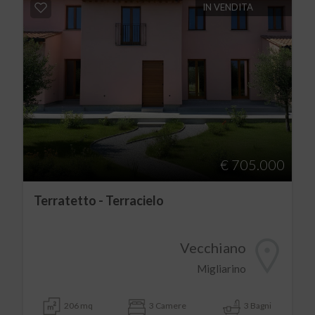
IN VENDITA
€ 705.000
Terratetto - Terracielo
Vecchiano
Migliarino
206 mq
3 Camere
3 Bagni