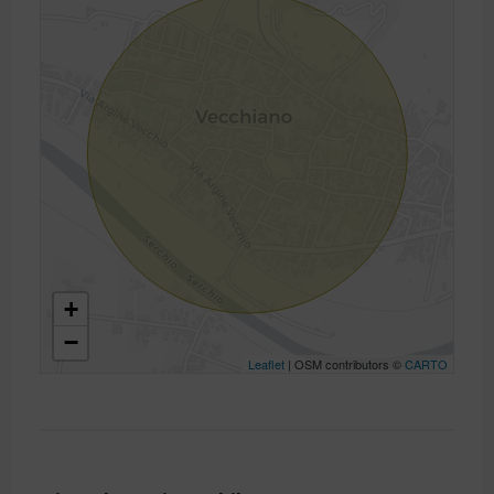
+
−
Leaflet
| OSM contributors ©
CARTO