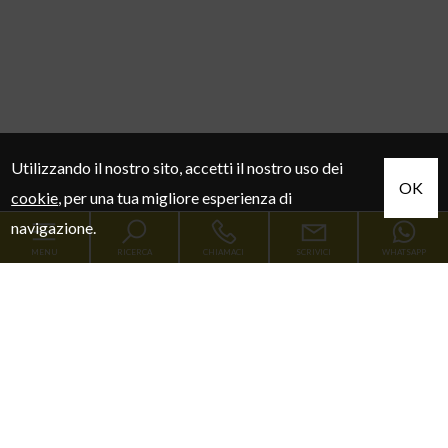
Utilizzando il nostro sito, accetti il nostro uso dei
OK
cookie
, per una tua migliore esperienza di
navigazione.
MENU
RICERCA
CHIAMACI
SCRIVICI
WHATSAPP
Codice
Home
Contratto
Chi siamo