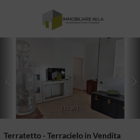
[
1
/
3
0
]
Terratetto - Terracielo in Vendita