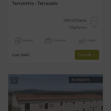
Terratetto - Terracielo
Vecchiano
Migliarino
164 mq
3 Camere
2 Bagni
Cod. 5643
Dettagli
IN VENDITA