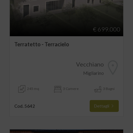
€ 699.000
Terratetto - Terracielo
Vecchiano
Migliarino
245 mq
3 Camere
3 Bagni
Cod. 5642
Dettagli