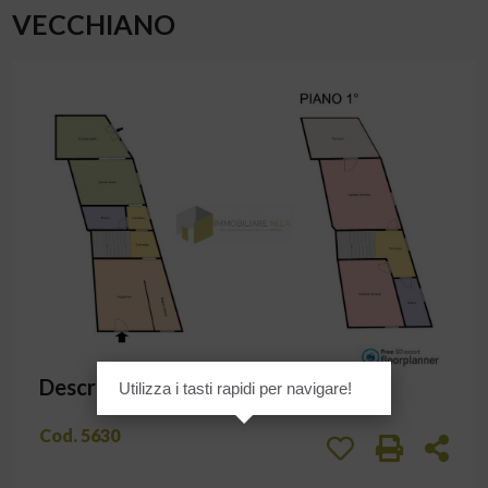
VECCHIANO
Planimetrie
Descrizione
Utilizza i tasti rapidi per navigare!
Cod. 5630