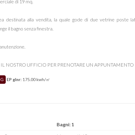
rciale di 19 mq.
rea destinata alla vendita, la quale gode di due vetrine poste l
nge il bagno senza finestra.
manutenzione.
 IL NOSTRO UFFICIO PER PRENOTARE UN APPUNTAMENTO
G
EP glnr
: 175.00 kwh/㎡
Bagni: 1