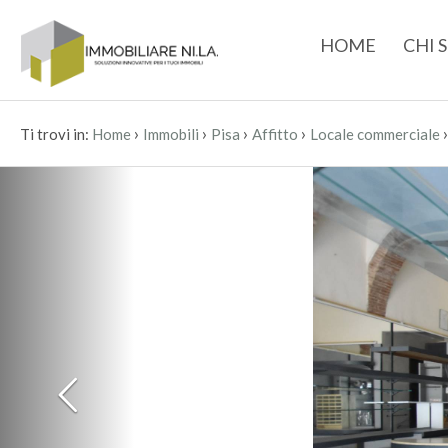
HOME
CHI 
›
›
›
›
Ti trovi in:
Home
Immobili
Pisa
Affitto
Locale commerciale