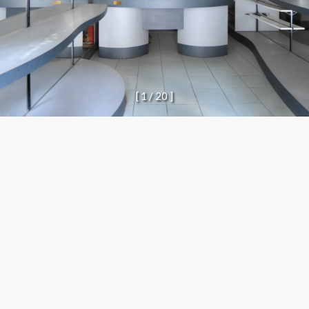
[
1
/
2
0
]