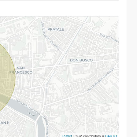
Leaflet
| OSM contributors ©
CARTO