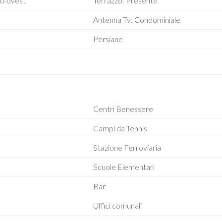
ud-ovest
Terrazzo: Presente
e
Antenna Tv: Condominiale
Persiane
Centri Benessere
Campi da Tennis
Stazione Ferroviaria
Scuole Elementari
Bar
Uffici comunali