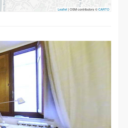
Leaflet
| OSM contributors ©
CARTO