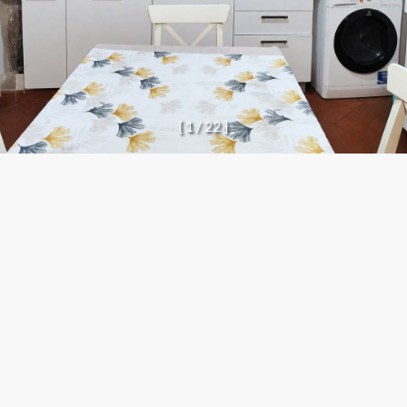
[
1
/
2
2
]