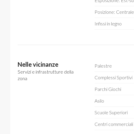
Esposizione: Est-s
Posizione: Central
Infissi in legno
Nelle vicinanze
Palestre
Servizi e infrastrutture della
Complessi Sportivi
zona
Parchi Giochi
Asilo
Scuole Superiori
Centri commerciali