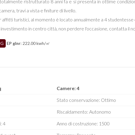
totalmente ristrutturato 8 anni fa e si presenta in ottime condizio
era, travi a vista e finiture di livello.
r affitti turistici, al momento è locato annualmente a 4 studentesse
investimento in centro città, non perdere l'occasione, contatta il nos
G
EP glnr
: 222.00 kwh/㎡
q
Camere: 4
Stato conservazione: Ottimo
Riscaldamento: Autonomo
: 4
Anno di costruzione: 1500