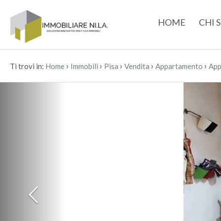
HOME
CHI 
›
›
›
›
›
Ti trovi in:
Home
Immobili
Pisa
Vendita
Appartamento
App