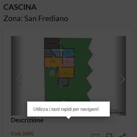
CASCINA
Zona: San Frediano
Planimetrie
[
1
/
3
]
Utilizza i tasti rapidi per navigare!
Descrizione
Cod. 5695