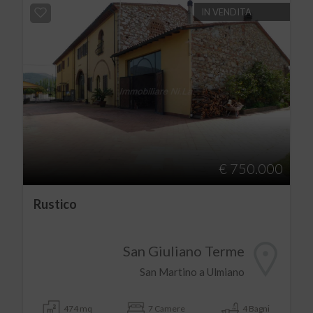
IN VENDITA
€ 750.000
Rustico
San Giuliano Terme
San Martino a Ulmiano
474 mq
7 Camere
4 Bagni