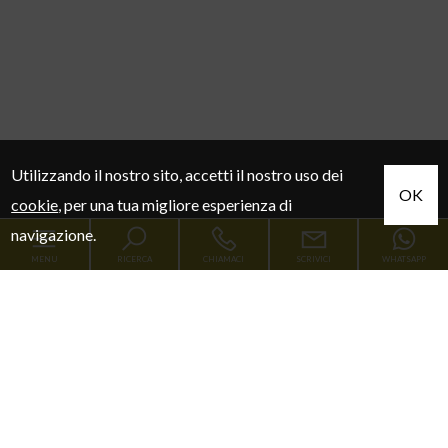
Utilizzando il nostro sito, accetti il nostro uso dei
OK
cookie
, per una tua migliore esperienza di
navigazione.
MENU
RICERCA
CHIAMACI
SCRIVICI
WHATSAPP
Codice
Home
Contratto
Chi siamo