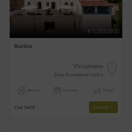
€ 1.350.000
Rustico
Vicopisano
Zona Prossima Al Centro
480 mq
5 Camere
7 Bagni
Cod. 5670
Dettagli