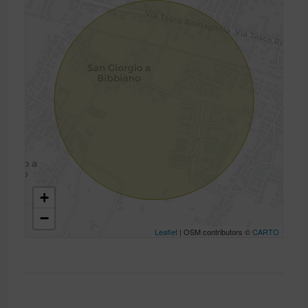
+
−
Leaflet
| OSM contributors ©
CARTO