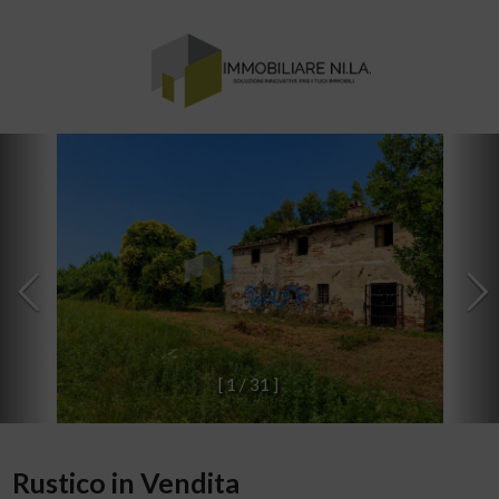
[
1
/
3
1
]
Rustico in Vendita