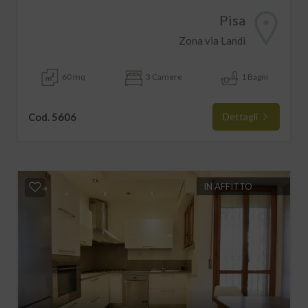
Pisa
Zona via Landi
60 mq
3 Camere
1 Bagni
Cod. 5606
Dettagli
IN AFFITTO