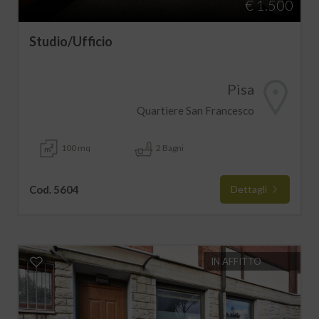
€ 1.500
Studio/Ufficio
Pisa
Quartiere San Francesco
100 mq
2 Bagni
Cod. 5604
Dettagli
IN AFFITTO