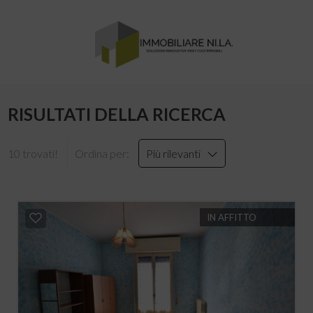
RISULTATI DELLA RICERCA
10 trovati!
Ordina per:
Più rilevanti
IN AFFITTO