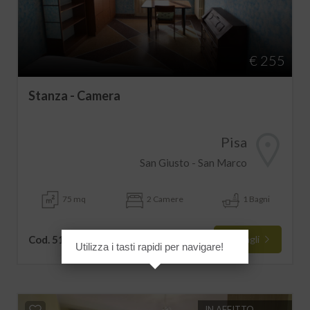
€ 255
Stanza - Camera
Pisa
San Giusto - San Marco
75 mq
2 Camere
1 Bagni
Cod. 5153
Dettagli
Utilizza i tasti rapidi per navigare!
IN AFFITTO