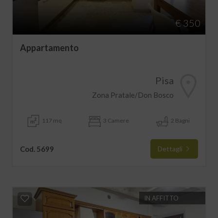
€ 350
Appartamento
Pisa
Zona Pratale/Don Bosco
117 mq
3 Camere
2 Bagni
Cod. 5699
Dettagli
IN AFFITTO