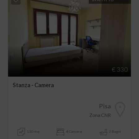
€ 330
Stanza - Camera
Pisa
Zona CNR
110 mq
4 Camere
2 Bagni