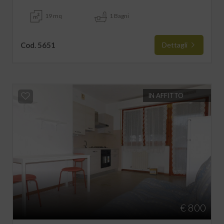
19 mq
1 Bagni
Cod. 5651
Dettagli
IN AFFITTO
€ 800