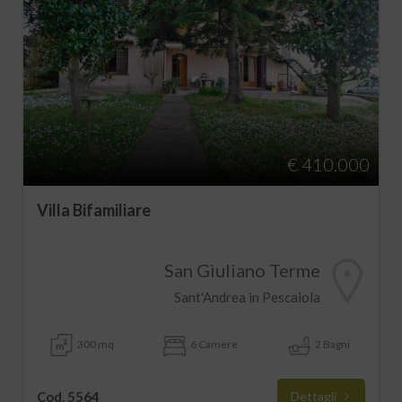
€ 410.000
Villa Bifamiliare
San Giuliano Terme
Sant'Andrea in Pescaiola
300 mq
6 Camere
2 Bagni
Cod. 5564
Dettagli