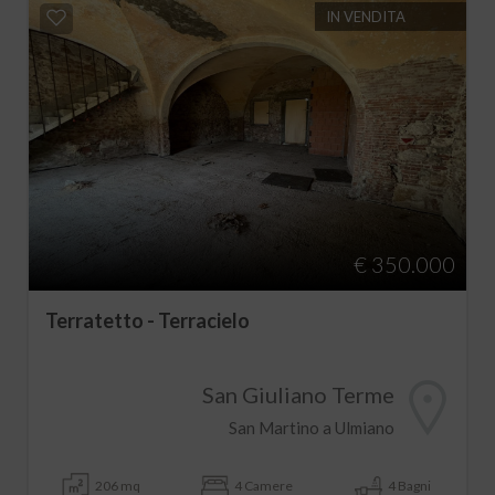
IN VENDITA
€ 350.000
Terratetto - Terracielo
San Giuliano Terme
San Martino a Ulmiano
206 mq
4 Camere
4 Bagni