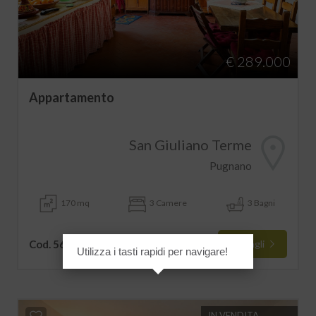
€ 289.000
Appartamento
San Giuliano Terme
Pugnano
170 mq
3 Camere
3 Bagni
Cod. 5692
Dettagli
Utilizza i tasti rapidi per navigare!
IN VENDITA