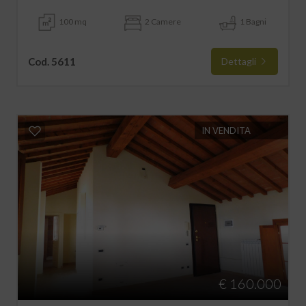
100 mq
2 Camere
1 Bagni
Cod. 5611
Dettagli
IN VENDITA
€ 160.000