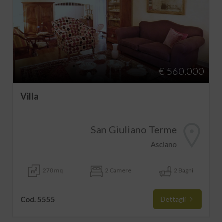
€ 560.000
Villa
San Giuliano Terme
Asciano
270 mq
2 Camere
2 Bagni
Cod. 5555
Dettagli