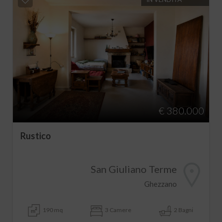
€ 380.000
Rustico
San Giuliano Terme
Ghezzano
190 mq
3 Camere
2 Bagni