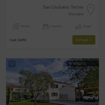
San Giuliano Terme
Ghezzano
106 mq
3 Camere
1 Bagni
Cod. 5690
Dettagli
IN VENDITA