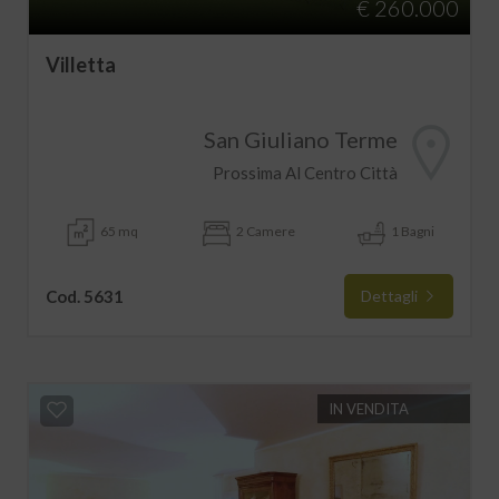
€ 260.000
Villetta
San Giuliano Terme
Prossima Al Centro Città
65 mq
2 Camere
1 Bagni
Cod. 5631
Dettagli
IN VENDITA