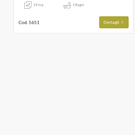
19 mq
1 Bagni
Cod. 5651
Dettagli