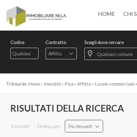
HOME
CHI 
Codice
Contratto
Scegli dove cercare
Affitto
›
›
›
›
Ti trovi in:
Home
Immobili
Pisa
Affitto
Locale commerciale
RISULTATI DELLA RICERCA
1 trovati!
Ordina per:
Più rilevanti