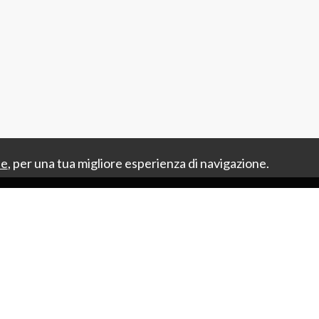
ie
, per una tua migliore esperienza di navigazione.
CHI SIAMO
IMMOBILI
SERVIZI
C
Sitemap
Privacy Policy
Cookie Policy