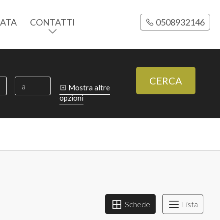
CATA
CONTATTI
0508932146
CERCA
Mostra altre
opzioni
Schede
Lista