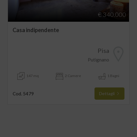
€ 340.000
Casa indipendente
Pisa
Putignano
147 mq
2 Camere
1 Bagni
Cod. 5479
Dettagli