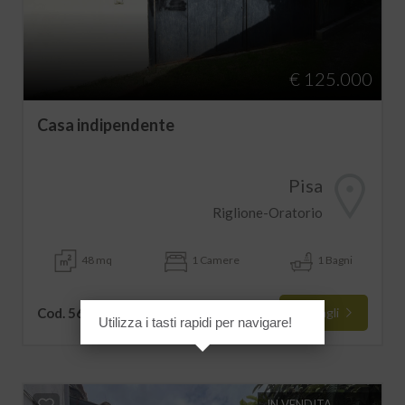
€ 125.000
Casa indipendente
Pisa
Riglione-Oratorio
48 mq
1 Camere
1 Bagni
Cod. 5627
Dettagli
Utilizza i tasti rapidi per navigare!
IN VENDITA