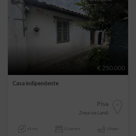
€ 250.000
Casa indipendente
Pisa
Zona via Landi
65 mq
2 Camere
1 Bagni