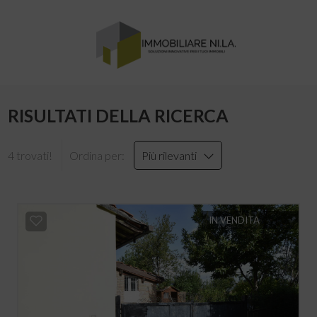
RISULTATI DELLA RICERCA
4 trovati!
Ordina per:
Più rilevanti
IN VENDITA