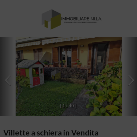
[
1
/
4
0
]
Villette a schiera in Vendita