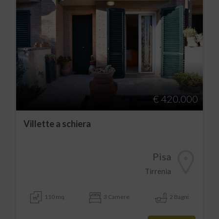
€ 420.000
Villette a schiera
Pisa
Tirrenia
110 mq
3 Camere
2 Bagni