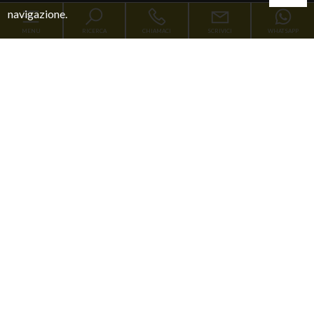
navigazione.
MENU
RICERCA
CHIAMACI
SCRIVICI
WHATSAPP
Codice
Home
Contratto
Chi siamo
Qualsiasi
Vendita
Affitto
Immobili
[+]
Scegli dove cercare
Servizi
Nila Casa Verificata
Contatti
[+]
Tipologia -
multiscelta