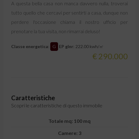
A questa bella casa non manca davvero nulla, troverai
tutto quello che cercavi per sentirti a casa, dunque non
perdere l'occasione chiama il nostro ufficio per
prenotare la tua visita, non rimarrai deluso!
Classe energetica
:
G
EP glnr
: 222.00 kwh/㎡
€ 290.000
Caratteristiche
Scopri le caratteristiche di questo immobile
Totale mq: 100 mq
Camere: 3