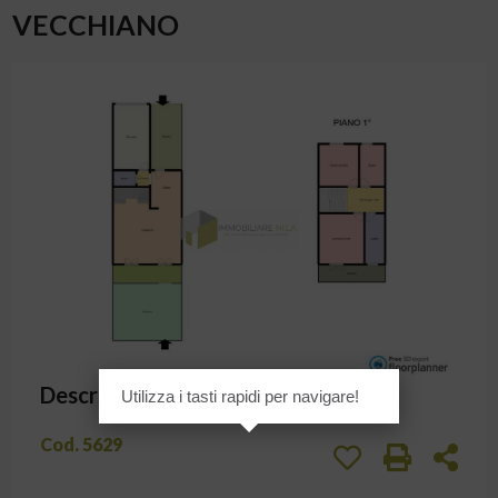
VECCHIANO
Planimetrie
Descrizione
Utilizza i tasti rapidi per navigare!
Cod. 5629