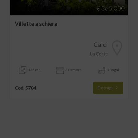
€ 365.000
Villette a schiera
Calci
La Corte
135 mq
3 Camere
3 Bagni
Cod. 5704
Dettagli