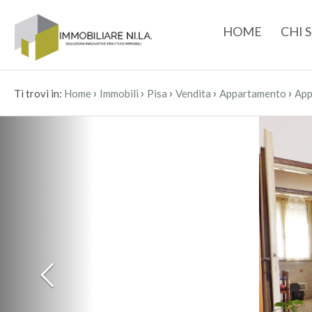
HOME
CHI 
›
›
›
›
›
Ti trovi in:
Home
Immobili
Pisa
Vendita
Appartamento
App