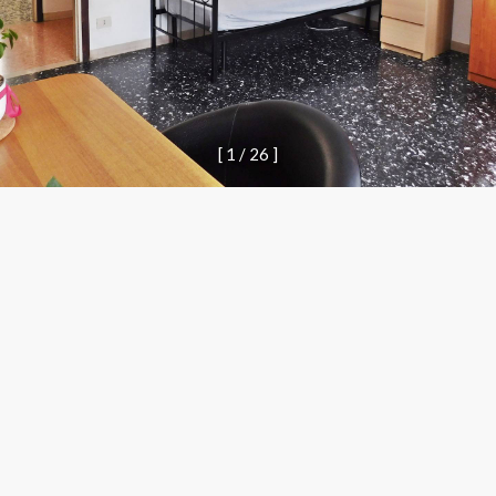
[
1
/
2
6
]