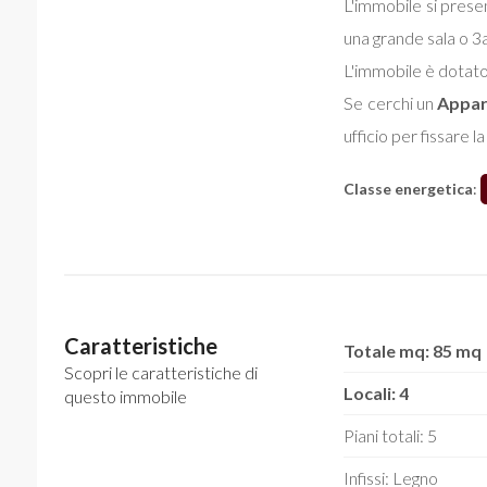
L'immobile si prese
una grande sala o 3
L'immobile è dotato
Se cerchi un
Appa
ufficio per fissare la
Classe energetica
:
Caratteristiche
Totale mq: 85 mq
Scopri le caratteristiche di
Locali: 4
questo immobile
Piani totali: 5
Infissi: Legno