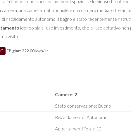
nta in buone condizioni con ambienti spaziosi e luminosi che offrono
a camera, una camera matrimoniale e una camera media, oltre ad un 
 di riscaldamento autonomo, il bagno è stato recentemente ristrut
rtamento
idoneo sia all'uso investimento, che all'uso abitativo no
 tua visita.
G
EP glnr
: 222.00 kwh/㎡
Camere: 2
Stato conservazione: Buono
Riscaldamento: Autonomo
Appartamenti Totali: 10