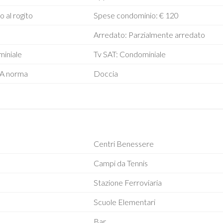
o al rogito
Spese condominio: € 120
Arredato: Parzialmente arredato
miniale
Tv SAT: Condominiale
: A norma
Doccia
Centri Benessere
Campi da Tennis
Stazione Ferroviaria
Scuole Elementari
Bar